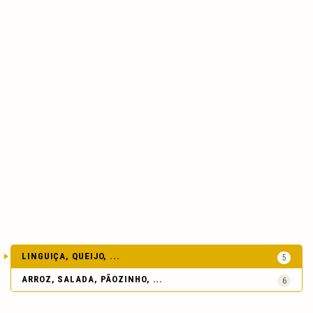
LINGUIÇA, QUEIJO, ...
5
ARROZ, SALADA, PÃOZINHO, ...
6